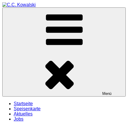
Zum
Inhalt
Cafe ⦁ Bar ⦁ Restaurant
springen
C.C. Kowalski
Menü
Startseite
Speisenkarte
Aktuelles
Jobs